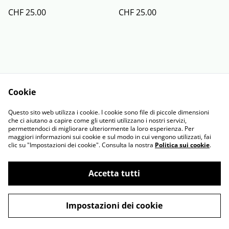
CHF 25.00
CHF 25.00
Cookie
Contact Us
Legal Terms
Questo sito web utilizza i cookie. I cookie sono file di piccole dimensioni
Privacy Policy
Cookie Policy
che ci aiutano a capire come gli utenti utilizzano i nostri servizi,
permettendoci di migliorare ulteriormente la loro esperienza. Per
maggiori informazioni sui cookie e sul modo in cui vengono utilizzati, fai
clic su "Impostazioni dei cookie". Consulta la nostra
Politica sui cookie
.
Accetta tutti
©
2026
Art Shop Alex
Impostazioni dei cookie
powered by