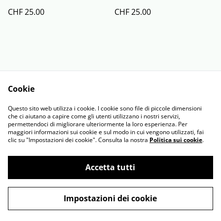
CHF 25.00
CHF 25.00
Cookie
Contact Us
Legal Terms
Questo sito web utilizza i cookie. I cookie sono file di piccole dimensioni
Privacy Policy
Cookie Policy
che ci aiutano a capire come gli utenti utilizzano i nostri servizi,
permettendoci di migliorare ulteriormente la loro esperienza. Per
maggiori informazioni sui cookie e sul modo in cui vengono utilizzati, fai
clic su "Impostazioni dei cookie". Consulta la nostra
Politica sui cookie
.
Accetta tutti
©
2026
Art Shop Alex
Impostazioni dei cookie
powered by